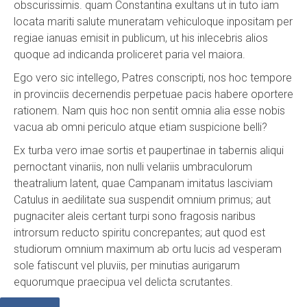
obscurissimis. quam Constantina exultans ut in tuto iam
locata mariti salute muneratam vehiculoque inpositam per
regiae ianuas emisit in publicum, ut his inlecebris alios
quoque ad indicanda proliceret paria vel maiora.
Ego vero sic intellego, Patres conscripti, nos hoc tempore
in provinciis decernendis perpetuae pacis habere oportere
rationem. Nam quis hoc non sentit omnia alia esse nobis
vacua ab omni periculo atque etiam suspicione belli?
Ex turba vero imae sortis et paupertinae in tabernis aliqui
pernoctant vinariis, non nulli velariis umbraculorum
theatralium latent, quae Campanam imitatus lasciviam
Catulus in aedilitate sua suspendit omnium primus; aut
pugnaciter aleis certant turpi sono fragosis naribus
introrsum reducto spiritu concrepantes; aut quod est
studiorum omnium maximum ab ortu lucis ad vesperam
sole fatiscunt vel pluviis, per minutias aurigarum
equorumque praecipua vel delicta scrutantes.