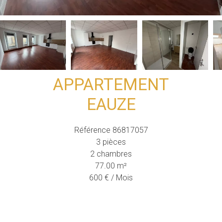
APPARTEMENT
EAUZE
Référence
86817057
3 pièces
2 chambres
77.00
m²
600 € / Mois