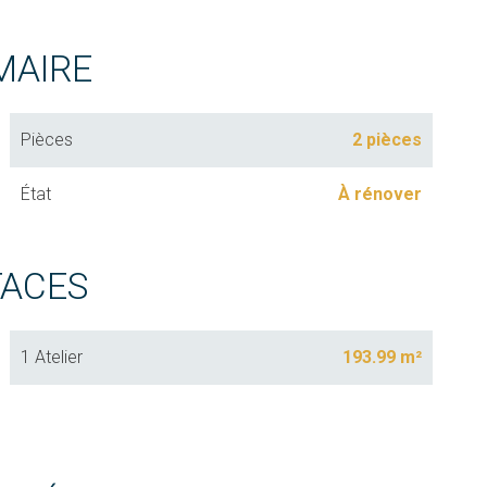
MAIRE
Pièces
2 pièces
État
À rénover
FACES
1 Atelier
193.99 m²