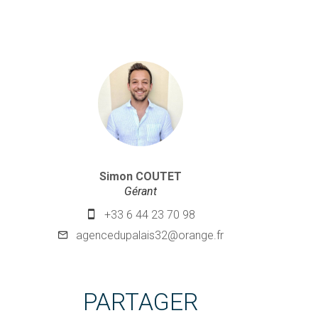
Simon COUTET
Gérant
+33 6 44 23 70 98
agencedupalais32@orange.fr
PARTAGER