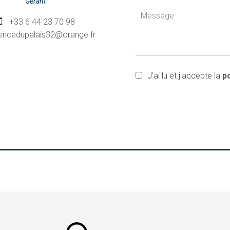
Gérant
+33 6 44 23 70 98
encedupalais32@orange.fr
J’ai lu et j'accepte la
po