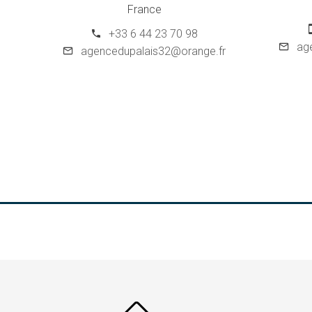
France
+33 6 44 23 70 98
ag
agencedupalais32@orange.fr