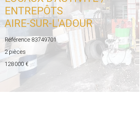
ENTREPÔTS
AIRE-SUR-L'ADOUR
Référence
83749701
2 pièces
128 000 €