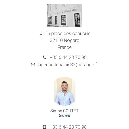
5 place des capucins
32110 Nogaro
France
+33 6 44 23 70 98
agencedupalais32@orange.fr
Simon COUTET
Gérant
+33 6 44 23 70 98