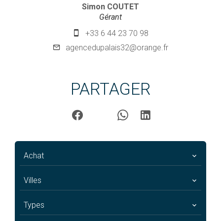
Simon COUTET
Gérant
+33 6 44 23 70 98
agencedupalais32@orange.fr
PARTAGER
Achat
Villes
Types