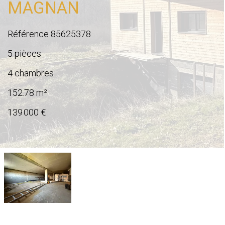
MAGNAN
Référence
85625378
5 pièces
4 chambres
152.78
m²
139 000 €