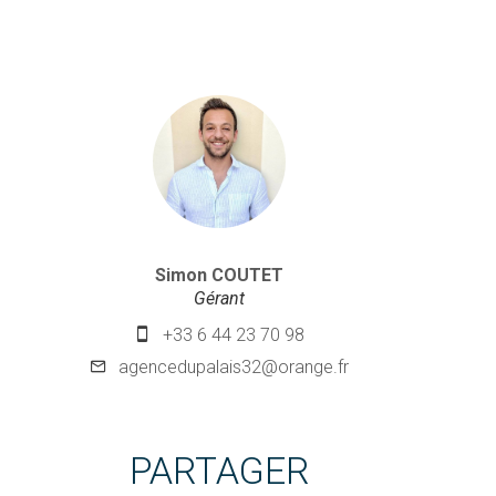
Simon COUTET
Gérant
+33 6 44 23 70 98
agencedupalais32@orange.fr
PARTAGER