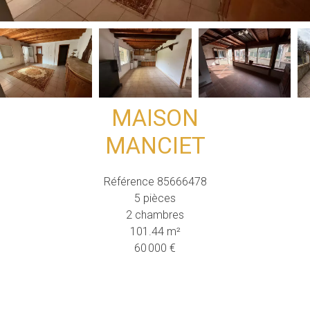
MAISON
MANCIET
Référence
85666478
5 pièces
2 chambres
101.44
m²
60 000 €