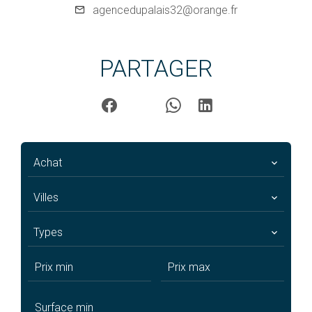
agencedupalais32@orange.fr
PARTAGER
Achat
Villes
Types