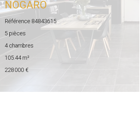
NOGARO
Référence
84843615
5 pièces
4 chambres
105.44
m²
228 000 €