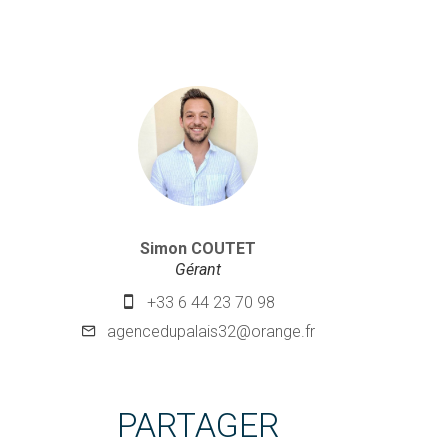
Simon COUTET
Gérant
+33 6 44 23 70 98
agencedupalais32@orange.fr
PARTAGER