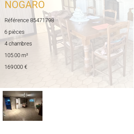
NOGARO
Référence
85471798
6 pièces
4 chambres
105.00
m²
169 000 €