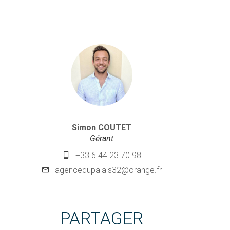
Simon COUTET
Gérant
+33 6 44 23 70 98
agencedupalais32@orange.fr
PARTAGER