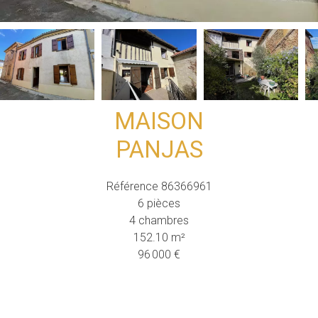
MAISON
PANJAS
Référence
86366961
6 pièces
4 chambres
152.10
m²
96 000 €