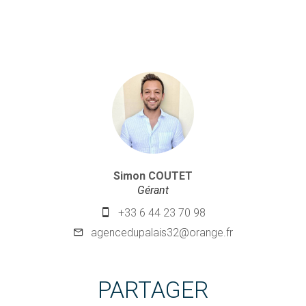
Simon COUTET
Gérant
+33 6 44 23 70 98
agencedupalais32@orange.fr
PARTAGER