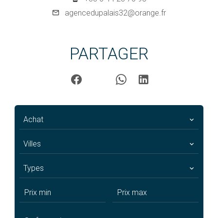
agencedupalais32@orange.fr
PARTAGER
Achat
Villes
Types