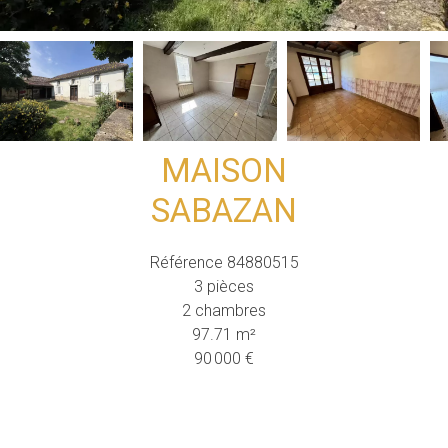
MAISON
SABAZAN
Référence
84880515
3 pièces
2 chambres
97.71
m²
90 000 €