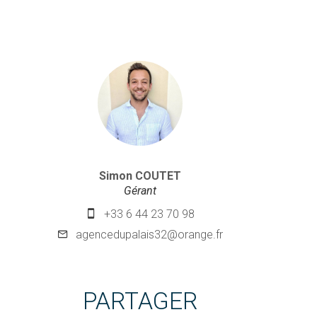
Simon COUTET
Gérant
+33 6 44 23 70 98
agencedupalais32@orange.fr
PARTAGER