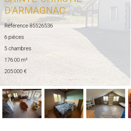
D'ARMAGNAC
Référence
85526536
6 pièces
5 chambres
176.00
m²
205 000 €