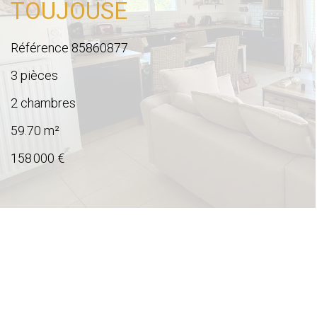
TOUJOUSE
Référence
85860877
3 pièces
2 chambres
59.70
m²
158 000 €