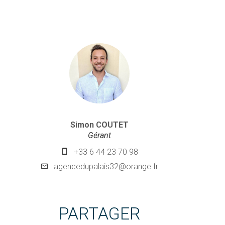
Simon COUTET
Gérant
+33 6 44 23 70 98
agencedupalais32@orange.fr
PARTAGER